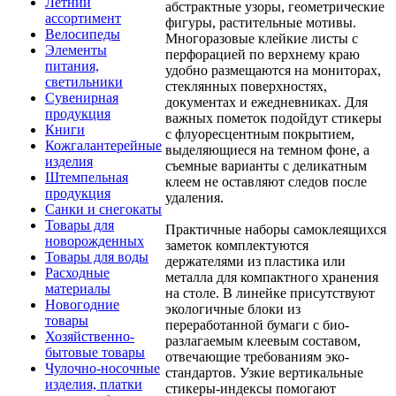
Летний
абстрактные узоры, геометрические
ассортимент
фигуры, растительные мотивы.
Велосипеды
Многоразовые клейкие листы с
Элементы
перфорацией по верхнему краю
питания,
удобно размещаются на мониторах,
светильники
стеклянных поверхностях,
Сувенирная
документах и ежедневниках. Для
продукция
важных пометок подойдут стикеры
Книги
с флуоресцентным покрытием,
Кожгалантерейные
выделяющиеся на темном фоне, а
изделия
съемные варианты с деликатным
Штемпельная
клеем не оставляют следов после
продукция
удаления.
Санки и снегокаты
Товары для
Практичные наборы самоклеящихся
новорожденных
заметок комплектуются
Товары для воды
держателями из пластика или
Расходные
металла для компактного хранения
материалы
на столе. В линейке присутствуют
Новогодние
экологичные блоки из
товары
переработанной бумаги с био-
Хозяйственно-
разлагаемым клеевым составом,
бытовые товары
отвечающие требованиям эко-
Чулочно-носочные
стандартов. Узкие вертикальные
изделия, платки
стикеры-индексы помогают