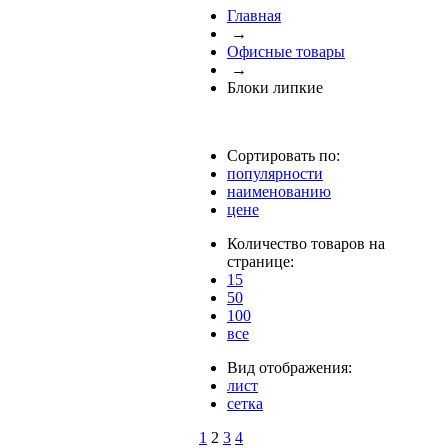
Главная
→
Офисные товары
→
Блоки липкие
Сортировать по:
популярности
наименованию
цене
Количество товаров на
странице:
15
50
100
все
Вид отображения:
лист
сетка
1
2
3
4