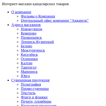
Интернет-магазин канцелярских товаров
О компании
Фильмы о Компании
Центральный офис компании "Акварель"
Адреса магазинов
Новокузнецк
Кемерово
Прокопьевск
Ленинск-Кузнецкий
Белово
Междуреченск
Киселёвск
Осинники
Калтан
Таштагол
Мариинск
Юрга
Сувенирная продукция
Полиграфия
Промо-сувениры
Текстиль
Флаги и флажки
Печати, пломбиры
Наградная продукция