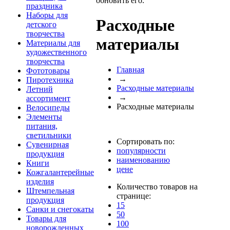
обновить его.
праздника
Наборы для
Расходные
детского
творчества
материалы
Материалы для
художественного
творчества
Главная
Фототовары
→
Пиротехника
Расходные материалы
Летний
→
ассортимент
Расходные материалы
Велосипеды
Элементы
питания,
светильники
Сортировать по:
Сувенирная
популярности
продукция
наименованию
Книги
цене
Кожгалантерейные
изделия
Количество товаров на
Штемпельная
странице:
продукция
15
Санки и снегокаты
50
Товары для
100
новорожденных