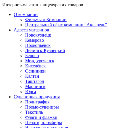
Интернет-магазин канцелярских товаров
О компании
Фильмы о Компании
Центральный офис компании "Акварель"
Адреса магазинов
Новокузнецк
Кемерово
Прокопьевск
Ленинск-Кузнецкий
Белово
Междуреченск
Киселёвск
Осинники
Калтан
Таштагол
Мариинск
Юрга
Сувенирная продукция
Полиграфия
Промо-сувениры
Текстиль
Флаги и флажки
Печати, пломбиры
Наградная продукция