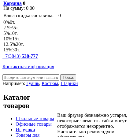
Корзина
0
На сумму:
0.00
Ваша скидка составила:
0
0
%
0т.
2.5
%
5т.
5
%
10т.
10
%
15т.
12.5
%
20т.
15
%
30т.
+7(3843)
538-777
Контактная информация
Например:
Гуашь
,
Костюм
,
Шарики
Каталог
товаров
Ваш браузер безнадёжно устарел,
Школьные товары
некоторые элементы сайта могут
Офисные товары
отображается некорректно.
Игрушки
Настоятельно рекомендуем
Товары для