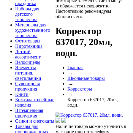
некоторые элементы сайта могут
праздника
отображается некорректно.
Наборы для
Настоятельно рекомендуем
детского
обновить его.
творчества
Материалы для
Корректор
художественного
творчества
637017, 20мл,
Фототовары
Пиротехника
водн.
Летний
ассортимент
Велосипеды
Элементы
Главная
питания,
→
светильники
Школьные товары
Сувенирная
→
продукция
Корректоры
Книги
→
Кожгалантерейные
Корректор 637017, 20мл,
изделия
водн.
Штемпельная
продукция
Санки и снегокаты
Товары для
Наличие товара можно уточнить в
новорожденных
магазине или по телефону