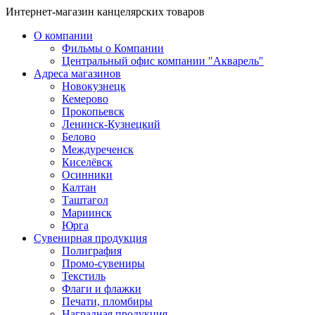
Интернет-магазин канцелярских товаров
О компании
Фильмы о Компании
Центральный офис компании "Акварель"
Адреса магазинов
Новокузнецк
Кемерово
Прокопьевск
Ленинск-Кузнецкий
Белово
Междуреченск
Киселёвск
Осинники
Калтан
Таштагол
Мариинск
Юрга
Сувенирная продукция
Полиграфия
Промо-сувениры
Текстиль
Флаги и флажки
Печати, пломбиры
Наградная продукция