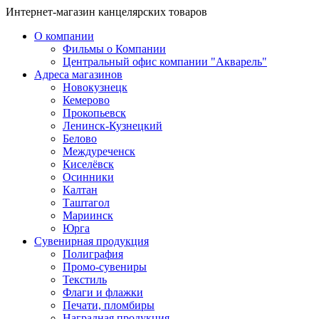
Интернет-магазин канцелярских товаров
О компании
Фильмы о Компании
Центральный офис компании "Акварель"
Адреса магазинов
Новокузнецк
Кемерово
Прокопьевск
Ленинск-Кузнецкий
Белово
Междуреченск
Киселёвск
Осинники
Калтан
Таштагол
Мариинск
Юрга
Сувенирная продукция
Полиграфия
Промо-сувениры
Текстиль
Флаги и флажки
Печати, пломбиры
Наградная продукция