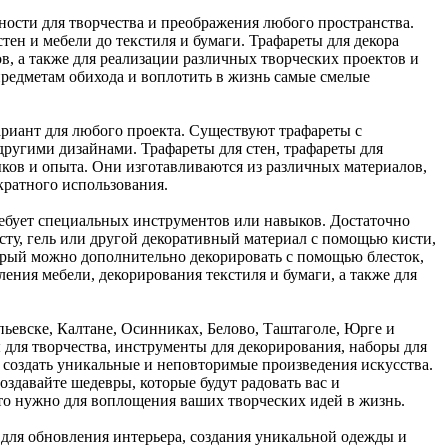
ости для творчества и преображения любого пространства.
тен и мебели до текстиля и бумаги. Трафареты для декора
в, а также для реализации различных творческих проектов и
редметам обихода и воплотить в жизнь самые смелые
ариант для любого проекта. Существуют трафареты с
ругими дизайнами. Трафареты для стен, трафареты для
ков и опыта. Они изготавливаются из различных материалов,
кратного использования.
ребует специальных инструментов или навыков. Достаточно
асту, гель или другой декоративный материал с помощью кисти,
торый можно дополнительно декорировать с помощью блесток,
ения мебели, декорирования текстиля и бумаги, а также для
ьевске, Калтане, Осинниках, Белово, Таштаголе, Юрге и
для творчества, инструменты для декорирования, наборы для
м создать уникальные и неповторимые произведения искусства.
здавайте шедевры, которые будут радовать вас и
что нужно для воплощения ваших творческих идей в жизнь.
е для обновления интерьера, создания уникальной одежды и