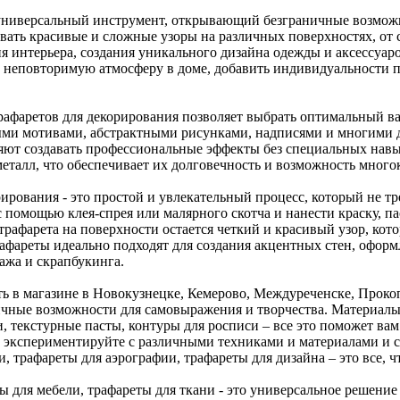
 универсальный инструмент, открывающий безграничные возможн
вать красивые и сложные узоры на различных поверхностях, от с
я интерьера, создания уникального дизайна одежды и аксессуаро
 неповторимую атмосферу в доме, добавить индивидуальности п
трафаретов для декорирования позволяет выбрать оптимальный в
ми мотивами, абстрактными рисунками, надписями и многими д
ляют создавать профессиональные эффекты без специальных навы
 металл, что обеспечивает их долговечность и возможность много
ирования - это простой и увлекательный процесс, который не т
с помощью клея-спрея или малярного скотча и нанести краску, п
трафарета на поверхности остается четкий и красивый узор, ко
афареты идеально подходят для создания акцентных стен, оформл
ажа и скрапбукинга.
ь в магазине в Новокузнецке, Кемерово, Междуреченске, Прокоп
ичные возможности для самовыражения и творчества. Материалы 
, текстурные пасты, контуры для росписи – все это поможет ва
 экспериментируйте с различными техниками и материалами и со
 трафареты для аэрографии, трафареты для дизайна – это все, 
ты для мебели, трафареты для ткани - это универсальное решени