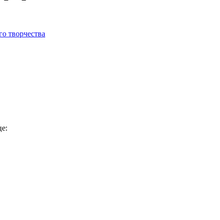
го творчества
це: