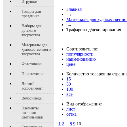
Игрушки
Главная
Товары для
→
праздника
Материалы для художественно
→
Наборы для
Трафареты д/декорирования
детского
творчества
Материалы для
Сортировать по:
художественного
популярности
творчества
наименованию
Фототовары
цене
Количество товаров на страни
Пиротехника
15
Летний
50
ассортимент
100
все
Велосипеды
Вид отображения:
Элементы
лист
питания,
сетка
светильники
1
2
...
8
9
10