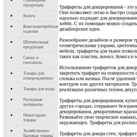
Сувенирная
продукция
Трафареты для декорирования - это
Они позволяют легко и быстро созда
Книги
идеально подходят для декорировани
хобби. С их помощью можно создать
Кожгалантерейные
дизайнерские идеи.
изделия
Разнообразие дизайнов и размеров 
Штемпельная
геометрическими узорами, цветочны
продукция
мебели, трафареты для ткани позво
таких как пластик, винил, бумага и
Санки и
снегокаты
Использование трафаретов для декор
закрепить трафарет на поверхности 
Товары для
новорожденных
спонжа или валика. После удаления 
контуров или других материалов. Тр
Товары для воды
реализации различных техник декуп
Расходные
Трафареты для декорирования, купит
материалы
других городах, открывают безгран
декорирования, декоративные краски
Новогодние
Развивайте свои творческие навыки,
товары
окружающих. Трафареты для росписи,
Хозяйственно-
Трафареты для декора стен, трафаре
бытовые товары