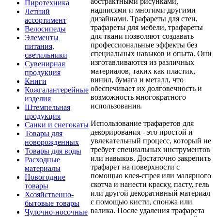
абстрактными рисунками,
Пиротехника
надписями и многими другими
Летний
дизайнами. Трафареты для стен,
ассортимент
трафареты для мебели, трафареты
Велосипеды
для ткани позволяют создавать
Элементы
профессиональные эффекты без
питания,
специальных навыков и опыта. Они
светильники
изготавливаются из различных
Сувенирная
материалов, таких как пластик,
продукция
винил, бумага и металл, что
Книги
обеспечивает их долговечность и
Кожгалантерейные
возможность многократного
изделия
использования.
Штемпельная
продукция
Использование трафаретов для
Санки и снегокаты
декорирования - это простой и
Товары для
увлекательный процесс, который не
новорожденных
требует специальных инструментов
Товары для воды
или навыков. Достаточно закрепить
Расходные
трафарет на поверхности с
материалы
помощью клея-спрея или малярного
Новогодние
скотча и нанести краску, пасту, гель
товары
или другой декоративный материал
Хозяйственно-
с помощью кисти, спонжа или
бытовые товары
валика. После удаления трафарета
Чулочно-носочные