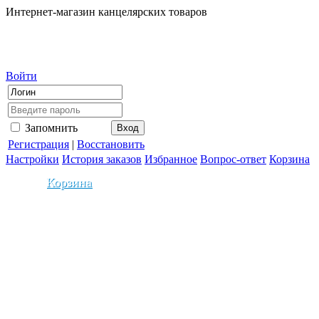
Интернет-магазин канцелярских товаров
Войти
Запомнить
Регистрация
|
Восстановить
Настройки
История заказов
Избранное
Вопрос-ответ
Корзина
Корзина
0
На сумму:
0.00
Ваша скидка составила:
0
0
2.5
5
10
12.5
15
%
%
%
%
%
%
0т.
5т.
10т.
15т.
20т.
30т.