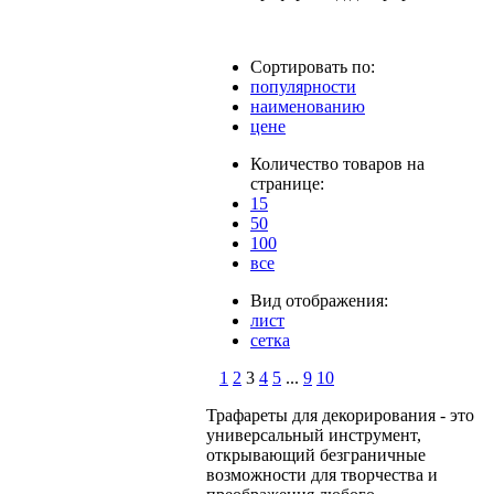
Сортировать по:
популярности
наименованию
цене
Количество товаров на
странице:
15
50
100
все
Вид отображения:
лист
сетка
1
2
3
4
5
...
9
10
Трафареты для декорирования - это
универсальный инструмент,
открывающий безграничные
возможности для творчества и