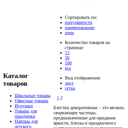
Сортировать по:
популярности
наименованию
цене
Количество товаров на
странице:
15
50
100
все
Каталог
Вид отображения:
товаров
лист
сетка
Школьные товары
1
2
Офисные товары
Игрушки
Блестки декоративные – это мелкие,
Товары для
сверкающие частицы,
праздника
предназначенные для придания
Наборы для
яркости, блеска и праздничного
детского