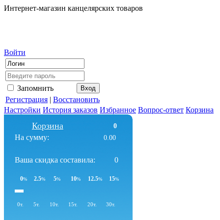
Интернет-магазин канцелярских товаров
Войти
Запомнить
Регистрация
|
Восстановить
Настройки
История заказов
Избранное
Вопрос-ответ
Корзина
Корзина
0
На сумму:
0.00
Ваша скидка составила:
0
0
2.5
5
10
12.5
15
%
%
%
%
%
%
0т.
5т.
10т.
15т.
20т.
30т.