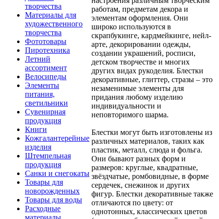
настроения различным творческим
творчества
работам, предметам декора и
Материалы для
элементам оформления. Они
художественного
широко используются в
творчества
скрапбукинге, кардмейкинге, нейл-
Фототовары
арте, декорировании одежды,
Пиротехника
создании украшений, росписи,
Летний
детском творчестве и многих
ассортимент
других видах рукоделия. Блестки
Велосипеды
декоративные, глиттер, стразы – это
Элементы
незаменимые элементы для
питания,
придания любому изделию
светильники
индивидуальности и
Сувенирная
неповторимого шарма.
продукция
Книги
Блестки могут быть изготовлены из
Кожгалантерейные
различных материалов, таких как
изделия
пластик, металл, слюда и фольга.
Штемпельная
Они бывают разных форм и
продукция
размеров: круглые, квадратные,
Санки и снегокаты
звёздчатые, ромбовидные, в форме
Товары для
сердечек, снежинок и других
новорожденных
фигур. Блестки декоративные также
Товары для воды
отличаются по цвету: от
Расходные
однотонных, классических цветов
материалы