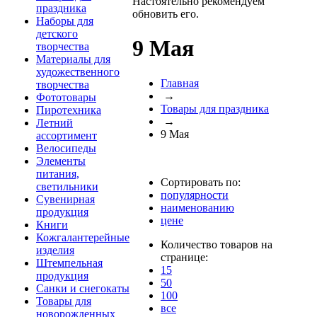
Настоятельно рекомендуем
праздника
обновить его.
Наборы для
детского
9 Мая
творчества
Материалы для
художественного
Главная
творчества
→
Фототовары
Товары для праздника
Пиротехника
→
Летний
9 Мая
ассортимент
Велосипеды
Элементы
питания,
Сортировать по:
светильники
популярности
Сувенирная
наименованию
продукция
цене
Книги
Кожгалантерейные
Количество товаров на
изделия
странице:
Штемпельная
15
продукция
50
Санки и снегокаты
100
Товары для
все
новорожденных