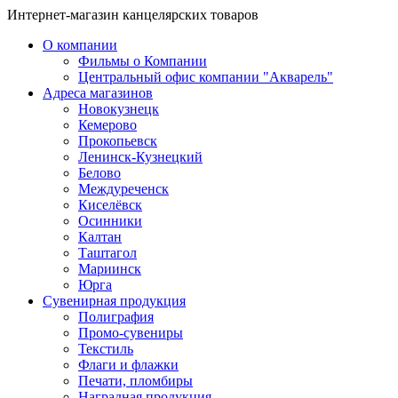
Интернет-магазин канцелярских товаров
О компании
Фильмы о Компании
Центральный офис компании "Акварель"
Адреса магазинов
Новокузнецк
Кемерово
Прокопьевск
Ленинск-Кузнецкий
Белово
Междуреченск
Киселёвск
Осинники
Калтан
Таштагол
Мариинск
Юрга
Сувенирная продукция
Полиграфия
Промо-сувениры
Текстиль
Флаги и флажки
Печати, пломбиры
Наградная продукция