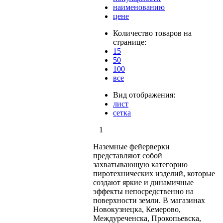
наименованию
цене
Количество товаров на
странице:
15
50
100
все
Вид отображения:
лист
сетка
1
Наземные фейерверки
представляют собой
захватывающую категорию
пиротехнических изделий, которые
создают яркие и динамичные
эффекты непосредственно на
поверхности земли. В магазинах
Новокузнецка, Кемерово,
Междуреченска, Прокопьевска,