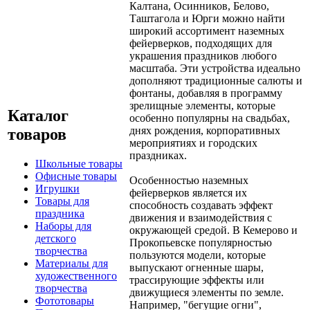
Калтана, Осинников, Белово,
Таштагола и Юрги можно найти
широкий ассортимент наземных
фейерверков, подходящих для
украшения праздников любого
масштаба. Эти устройства идеально
дополняют традиционные салюты и
фонтаны, добавляя в программу
зрелищные элементы, которые
Каталог
особенно популярны на свадьбах,
днях рождения, корпоративных
товаров
мероприятиях и городских
праздниках.
Школьные товары
Офисные товары
Особенностью наземных
Игрушки
фейерверков является их
Товары для
способность создавать эффект
праздника
движения и взаимодействия с
Наборы для
окружающей средой. В Кемерово и
детского
Прокопьевске популярностью
творчества
пользуются модели, которые
Материалы для
выпускают огненные шары,
художественного
трассирующие эффекты или
творчества
движущиеся элементы по земле.
Фототовары
Например, "бегущие огни",