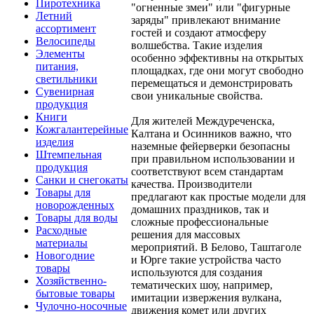
Пиротехника
"огненные змеи" или "фигурные
Летний
заряды" привлекают внимание
ассортимент
гостей и создают атмосферу
Велосипеды
волшебства. Такие изделия
Элементы
особенно эффективны на открытых
питания,
площадках, где они могут свободно
светильники
перемещаться и демонстрировать
Сувенирная
свои уникальные свойства.
продукция
Книги
Для жителей Междуреченска,
Кожгалантерейные
Калтана и Осинников важно, что
изделия
наземные фейерверки безопасны
Штемпельная
при правильном использовании и
продукция
соответствуют всем стандартам
Санки и снегокаты
качества. Производители
Товары для
предлагают как простые модели для
новорожденных
домашних праздников, так и
Товары для воды
сложные профессиональные
Расходные
решения для массовых
материалы
мероприятий. В Белово, Таштаголе
Новогодние
и Юрге такие устройства часто
товары
используются для создания
Хозяйственно-
тематических шоу, например,
бытовые товары
имитации извержения вулкана,
Чулочно-носочные
движения комет или других