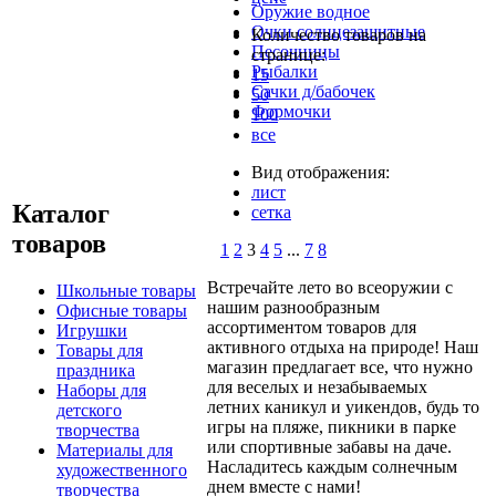
Оружие водное
Очки солнцезащитные
Количество товаров на
Песочницы
странице:
Рыбалки
15
Сачки д/бабочек
50
Формочки
100
все
Вид отображения:
лист
Каталог
сетка
товаров
1
2
3
4
5
...
7
8
Встречайте лето во всеоружии с
Школьные товары
нашим разнообразным
Офисные товары
ассортиментом товаров для
Игрушки
активного отдыха на природе! Наш
Товары для
магазин предлагает все, что нужно
праздника
для веселых и незабываемых
Наборы для
летних каникул и уикендов, будь то
детского
игры на пляже, пикники в парке
творчества
или спортивные забавы на даче.
Материалы для
Насладитесь каждым солнечным
художественного
днем вместе с нами!
творчества