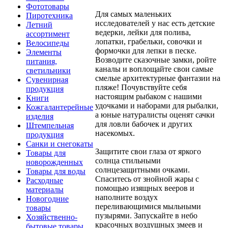
Фототовары
Для самых маленьких
Пиротехника
исследователей у нас есть детские
Летний
ведерки, лейки для полива,
ассортимент
лопатки, грабельки, совочки и
Велосипеды
формочки для лепки в песке.
Элементы
Возводите сказочные замки, ройте
питания,
каналы и воплощайте свои самые
светильники
смелые архитектурные фантазии на
Сувенирная
пляже! Почувствуйте себя
продукция
настоящим рыбаком с нашими
Книги
удочками и наборами для рыбалки,
Кожгалантерейные
а юные натуралисты оценят сачки
изделия
для ловли бабочек и других
Штемпельная
насекомых.
продукция
Санки и снегокаты
Защитите свои глаза от яркого
Товары для
солнца стильными
новорожденных
солнцезащитными очками.
Товары для воды
Спаситесь от знойной жары с
Расходные
помощью изящных вееров и
материалы
наполните воздух
Новогодние
переливающимися мыльными
товары
пузырями. Запускайте в небо
Хозяйственно-
красочных воздушных змеев и
бытовые товары