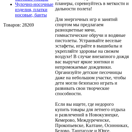
планеры, соревнуйтесь в меткости и
Чулочно-носочные
дальности полета!
изделия, платки
носовые, банты
Для энергичных игр и занятий
спортом мы предлагаем
Товаров: 28269
разноцветные мячи,
гимнастические обручи и водяные
пистолеты. Устраивайте веселые
эстафеты, играйте в вышибалы и
укрепляйте здоровье на свежем
воздухе! В случае внезапного дождя
вас выручат яркие зонтики и
непромокаемые дождевики.
Организуйте детские песочницы
даже на небольшом участке, чтобы
дети могли безопасно играть и
развивать свои творческие
способности.
Если вы ищете, где недорого
купить товары для летнего отдыха
и развлечений в Новокузнецке,
Кемерово, Междуреченске,
Прокопьевске, Калтане, Осинниках,
Белово, Таштаголе и Юрге,