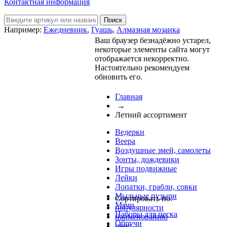
Контактная информация
Например:
Ежедневник
,
Гуашь
,
Алмазная мозаика
Ваш браузер безнадёжно устарел,
некоторые элементы сайта могут
отображается некорректно.
Настоятельно рекомендуем
обновить его.
Главная
→
Летний ассортимент
Ведерки
Веера
Воздушные змей, самолеты
Зонты, дождевики
Игры подвижные
Лейки
Лопатки, грабли, совки
Мыльные пузыри
Сортировать по:
Мячи
популярности
Наборы для песка
наименованию
Обручи
цене