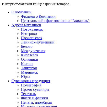
Интернет-магазин канцелярских товаров
О компании
Фильмы о Компании
Центральный офис компании "Акварель"
Адреса магазинов
Новокузнецк
Кемерово
Прокопьевск
Ленинск-Кузнецкий
Белово
Междуреченск
Киселёвск
Осинники
Калтан
Таштагол
Мариинск
Юрга
Сувенирная продукция
Полиграфия
Промо-сувениры
Текстиль
Флаги и флажки
Печати, пломбиры
Наградная продукция