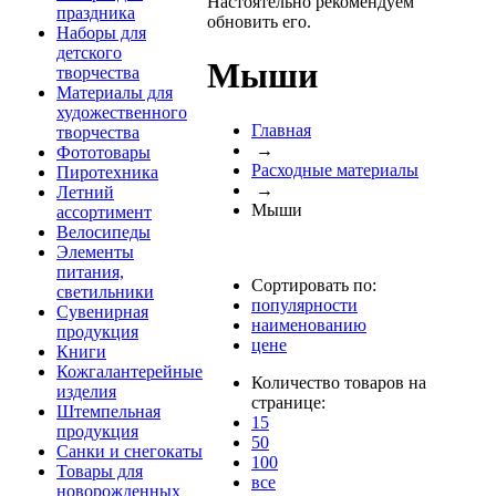
Настоятельно рекомендуем
праздника
обновить его.
Наборы для
детского
Мыши
творчества
Материалы для
художественного
Главная
творчества
→
Фототовары
Расходные материалы
Пиротехника
→
Летний
Мыши
ассортимент
Велосипеды
Элементы
питания,
Сортировать по:
светильники
популярности
Сувенирная
наименованию
продукция
цене
Книги
Кожгалантерейные
Количество товаров на
изделия
странице:
Штемпельная
15
продукция
50
Санки и снегокаты
100
Товары для
все
новорожденных