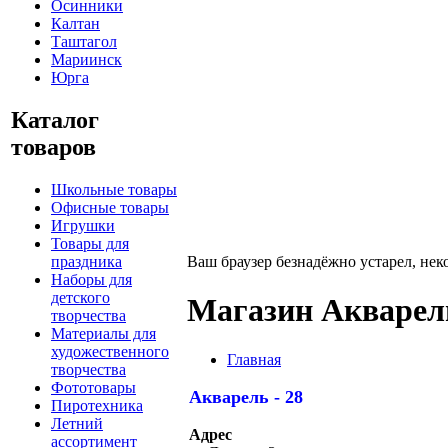
Осинники
Калтан
Таштагол
Мариинск
Юрга
Каталог
товаров
Школьные товары
Офисные товары
Игрушки
Товары для
праздника
Ваш браузер безнадёжно устарел, нек
Наборы для
детского
Магазин Акварель
творчества
Материалы для
художественного
Главная
творчества
Фототовары
Акварель - 28
Пиротехника
Летний
Адрес
ассортимент