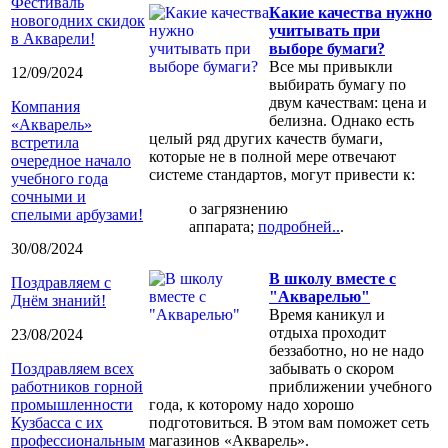
Фестиваль
Какие качества нужно
новогодних скидок
учитывать при
в Акварели!
выборе бумаги?
Все мы привыкли
12/09/2024
выбирать бумагу по
двум качествам: цена и
Компания
белизна. Однако есть
«Акварель»
целый ряд других качеств бумаги,
встретила
которые не в полной мере отвечают
очередное начало
системе стандартов, могут привести к:
учебного года
сочными и
o загрязнению
спелыми арбузами!
аппарата;
подробней..
.
30/08/2024
В школу вместе с
Поздравляем с
"Акварелью"
Днём знаний!
Время каникул и
отдыха проходит
23/08/2024
беззаботно, но не надо
Поздравляем всех
забывать о скором
работников горной
приближении учебного
промышленности
года, к которому надо хорошо
Кузбасса с их
подготовиться. В этом вам поможет сеть
профессиональным
магазинов «Акварель».