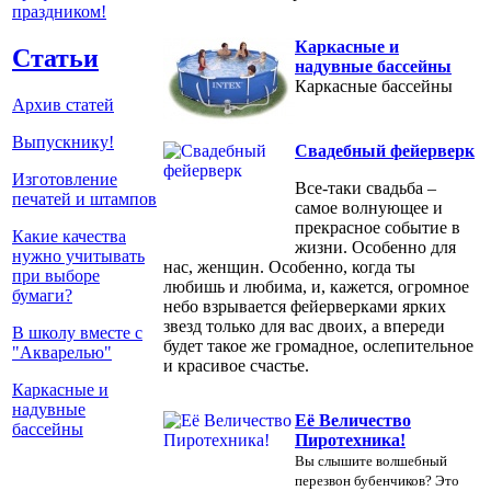
праздником!
Каркасные и
Статьи
надувные бассейны
Каркасные бассейны
Архив статей
Выпускнику!
Свадебный фейерверк
Изготовление
Все-таки свадьба –
печатей и штампов
самое волнующее и
прекрасное событие в
Какие качества
жизни. Особенно для
нужно учитывать
нас, женщин. Особенно, когда ты
при выборе
любишь и любима, и, кажется, огромное
бумаги?
небо взрывается фейерверками ярких
звезд только для вас двоих, а впереди
В школу вместе с
будет такое же громадное, ослепительное
"Акварелью"
и красивое счастье.
Каркасные и
надувные
Её Величество
бассейны
Пиротехника!
Вы слышите волшебный
перезвон бубенчиков? Это