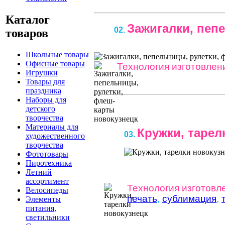
Каталог
Зажигалки, пеп
02.
товаров
Школьные товары
Офисные товары
Технология изготовлен
Игрушки
Товары для
праздника
Наборы для
детского
творчества
Материалы для
Кружки, тарел
03.
художественного
творчества
Фототовары
Пиротехника
Летний
ассортимент
Технология изготовл
Велосипеды
печать
,
сублимация
,
Элементы
питания,
светильники