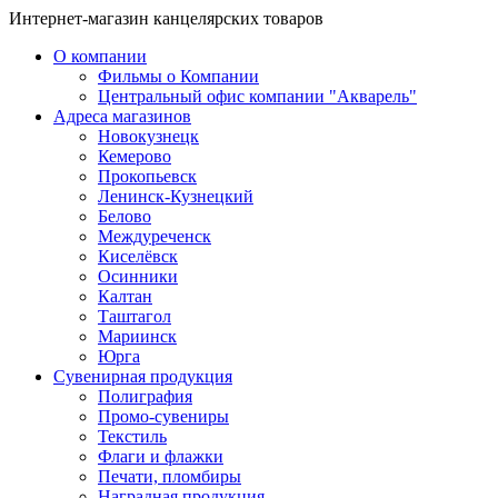
Интернет-магазин канцелярских товаров
О компании
Фильмы о Компании
Центральный офис компании "Акварель"
Адреса магазинов
Новокузнецк
Кемерово
Прокопьевск
Ленинск-Кузнецкий
Белово
Междуреченск
Киселёвск
Осинники
Калтан
Таштагол
Мариинск
Юрга
Сувенирная продукция
Полиграфия
Промо-сувениры
Текстиль
Флаги и флажки
Печати, пломбиры
Наградная продукция