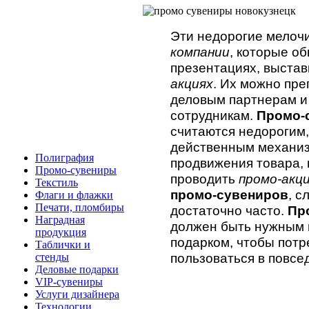
Эти недорогие мелоч
компании
, которые о
презентациях, выстав
акциях
. Их можно пр
деловым партнерам и
сотрудникам.
Промо-
считаются недорогим,
действенным механиз
Полиграфия
продвижения товара,
Промо-сувениры
проводить
промо-акц
Текстиль
промо-сувениров
, с
Флаги и флажки
Печати, пломбиры
достаточно часто.
Пр
Наградная
должен быть нужным 
продукция
подарком, чтобы потр
Таблички и
пользоваться в повсе
стенды
Деловые подарки
VIP-сувениры
Услуги дизайнера
Технологии