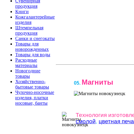
Сувенирная
продукция
Книги
Кожгалантерейные
изделия
Штемпельная
продукция
Санки и снегокаты
Товары для
новорожденных
Товары для воды
Расходные
материалы
Новогодние
товары
Магниты
Хозяйственно-
05.
бытовые товары
Чулочно-носочные
изделия, платки
носовые, банты
Технология изготовл
смолой
,
цветная печа