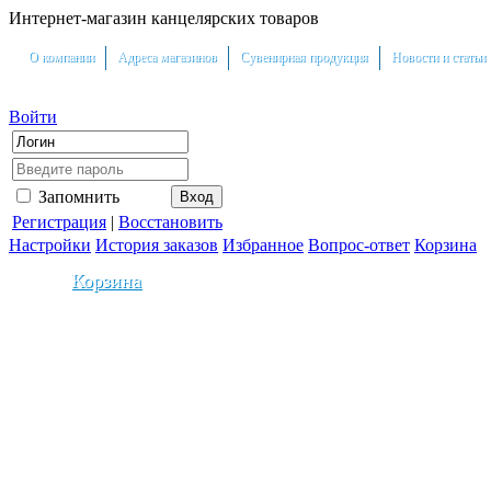
Интернет-магазин канцелярских товаров
О компании
Адреса магазинов
Сувенирная продукция
Новости и статьи
Войти
Запомнить
Регистрация
|
Восстановить
Настройки
История заказов
Избранное
Вопрос-ответ
Корзина
Корзина
0
На сумму:
0.00
Ваша скидка составила:
0
0
2.5
5
10
12.5
15
%
%
%
%
%
%
0т.
5т.
10т.
15т.
20т.
30т.