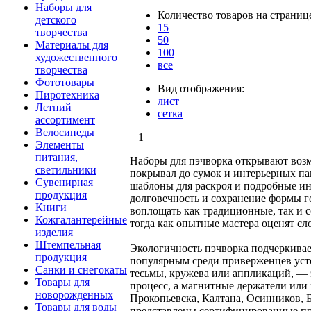
Наборы для
Количество товаров на страниц
детского
15
творчества
50
Материалы для
100
художественного
все
творчества
Фототовары
Вид отображения:
Пиротехника
лист
Летний
сетка
ассортимент
Велосипеды
1
Элементы
питания,
Наборы для пэчворка открывают возм
светильники
покрывал до сумок и интерьерных па
Сувенирная
шаблоны для раскроя и подробные ин
продукция
долговечность и сохранение формы г
Книги
воплощать как традиционные, так и
Кожгалантерейные
тогда как опытные мастера оценят с
изделия
Штемпельная
Экологичность пэчворка подчеркивает
продукция
популярным среди приверженцев уст
Санки и снегокаты
тесьмы, кружева или аппликаций, — 
Товары для
процесс, а магнитные держатели или
новорожденных
Прокопьевска, Калтана, Осинников, Б
Товары для воды
представлены сертифицированные про