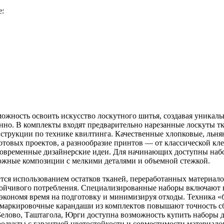
е:
ожность освоить искусство лоскутного шитья, создавая уникал
нно. В комплекты входят предварительно нарезанные лоскуты тк
струкции по технике квилтинга. Качественные хлопковые, льнян
отовых проектов, а разнообразие принтов — от классической кл
 современные дизайнерские идеи. Для начинающих доступны на
ложные композиции с мелкими деталями и объемной стежкой.
ся использованием остатков тканей, переработанных материалов
ойчивого потребления. Специализированные наборы включают вс
экономя время на подготовку и минимизируя отходы. Техника «
 маркировочные карандаши из комплектов повышают точность с
елово, Таштагола, Юрги доступна возможность купить наборы дл
дукты с гарантией цветостойкости и совместимости материало