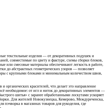
ьные текстильные изделия — от декоративных подушек и
аней, совместимые по цвету и фактуре, схемы сборки блоков,
ые или смесовые материалы обеспечивают легкость в работе,
етки до абстрактных геометрических узоров — позволяет
боры с крупными блоками и минимальным количеством швов,
 и органических красителей, что делает это направление
ё необходимое: от игл и ниток до декоративных элементов —
быстрого шитья» с заранее обработанными лоскутами ускоряет
борки. Для жителей Новокузнецка, Кемерово, Междуреченска,
я пэчворка в магазинах товаров для рукоделия, где
в.