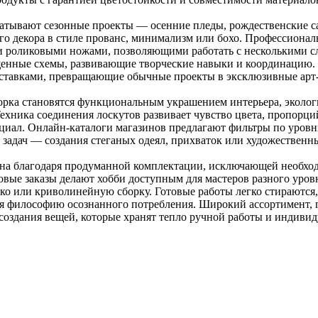
атывают сезонные проекты — осенние пледы, рождественские са
го декора в стиле прованс, минимализм или бохо. Профессион
и роликовыми ножами, позволяющими работать с несколькими с
щенные схемы, развивающие творческие навыки и координацию. 
ставками, превращающие обычные проекты в эксклюзивные арт
ворка становятся функциональным украшением интерьера, эколо
хника соединения лоскутов развивает чувство цвета, пропорций
циал. Онлайн-каталоги магазинов предлагают фильтры по уровн
 задач — создания стеганых одеял, прихваток или художественн
дна благодаря продуманной комплектации, исключающей необхо
вые заказы делают хобби доступным для мастеров разного уровня
о или криволинейную сборку. Готовые работы легко стираются, 
ая философию осознанного потребления. Широкий ассортимент,
создания вещей, которые хранят тепло ручной работы и индивид