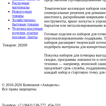
Расходные
материалы
Тематические коллекции наборов охв
Новогодние
универсальные решения для домашне
товары
квилтинга, раскройными ковриками 
Хозяйственно-
инструменты, яркие лоскуты и упро
бытовые товары
бархатом или металлизированными в
Чулочно-носочные
изделия, платки
Готовые изделия из наборов для пэч
носовые, банты
персонализированными подарками. Те
наборов расширяет творческий потен
Товаров: 28269
подобрать материалы для конкретных
Покупка наборов для пэчворка выго
скидки, программы лояльности и опто
техники — например, японский сашик
продлевает срок службы, поддержив
каждый набор в стартовую точку для 
© 2010-2026 Компания «Акварель».
Все права защищены.
Телефон: +7 (3843) 538-777, 454-333