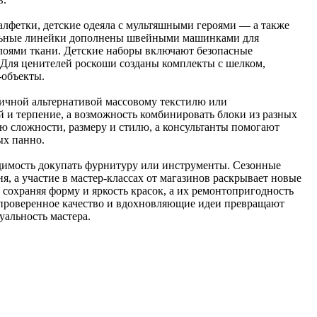
лфетки, детские одеяла с мультяшными героями — а также
альные линейки дополнены швейными машинками для
лоями ткани. Детские наборы включают безопасные
Для ценителей роскоши созданы комплекты с шелком,
-объекты.
гичной альтернативой массовому текстилю или
 и терпение, а возможность комбинировать блоки из разных
ю сложности, размеру и стилю, а консультанты помогают
ых панно.
димость докупать фурнитуру или инструменты. Сезонные
, а участие в мастер-классах от магазинов раскрывает новые
сохраняя форму и яркость красок, а их ремонтопригодность
 проверенное качество и вдохновляющие идеи превращают
уальность мастера.