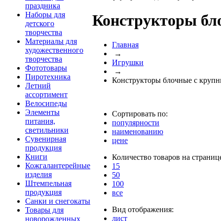
праздника
Наборы для
Конструкторы бл
детского
творчества
Материалы для
Главная
художественного
→
творчества
Игрушки
Фототовары
→
Пиротехника
Конструкторы блочные с круп
Летний
ассортимент
Велосипеды
Элементы
Сортировать по:
питания,
популярности
светильники
наименованию
Сувенирная
цене
продукция
Книги
Количество товаров на страниц
Кожгалантерейные
15
изделия
50
Штемпельная
100
продукция
все
Санки и снегокаты
Вид отображения:
Товары для
лист
новорожденных