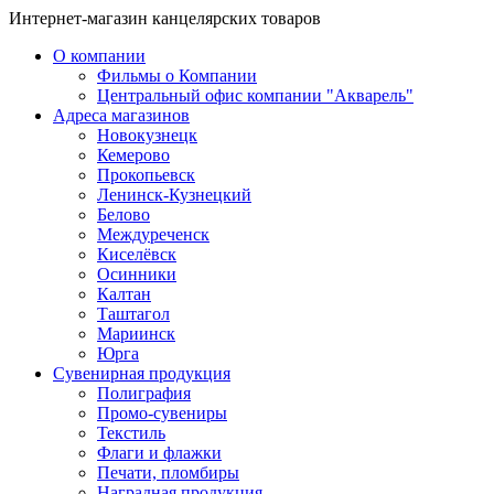
Интернет-магазин канцелярских товаров
О компании
Фильмы о Компании
Центральный офис компании "Акварель"
Адреса магазинов
Новокузнецк
Кемерово
Прокопьевск
Ленинск-Кузнецкий
Белово
Междуреченск
Киселёвск
Осинники
Калтан
Таштагол
Мариинск
Юрга
Сувенирная продукция
Полиграфия
Промо-сувениры
Текстиль
Флаги и флажки
Печати, пломбиры
Наградная продукция