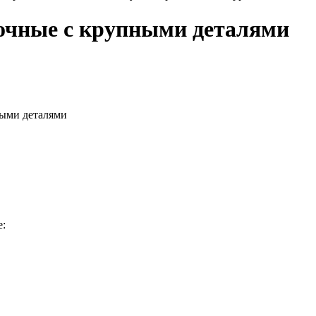
очные с крупными деталями
ными деталями
е: