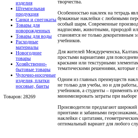
творчества.
изделия
Штемпельная
Особенностью наклеек на тетрадь явл
продукция
бумажные наклейки с любимыми перс
Санки и снегокаты
особый шарм. Современные производ
Товары для
надписями, животными, природой ил
новорожденных
становятся не только декоративным 
Товары для воды
учебников.
Расходные
материалы
Для жителей Междуреченска, Калтана
Новогодние
простыми вариантами для повседнев
товары
красками или текстурными элементам
Хозяйственно-
тематическими решениями, которые п
бытовые товары
Чулочно-носочные
Одним из главных преимуществ наклее
изделия, платки
не только для учебы, но и для работ
носовые, банты
учебников, а студенты – применять и
минимизировать затраты при выборе д
Товаров: 28269
Производители предлагают широкий а
принтами и забавными персонажами, 
наклейки с цитатами, геометрическ
оптимальный вариант для любого слу