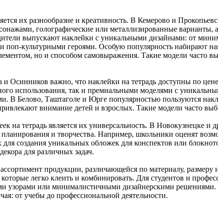
яется их разнообразие и креативность. В Кемерово и Прокопьев
онажами, голографические или металлизированные варианты, а
ители выпускают наклейки с уникальными дизайнами: от мини
и поп-культурными героями. Особую популярность набирают нак
элементом, но и способом самовыражения. Такие модели часто в
 и Осинников важно, что наклейки на тетрадь доступны по цене
ного использования, так и премиальными моделями с уникальны
и. В Белово, Таштаголе и Юрге популярностью пользуются нак
ривлекают внимание детей и взрослых. Такие модели часто выб
к на тетрадь является их универсальность. В Новокузнецке и д
ы, планирования и творчества. Например, школьники оценят воз
х для создания уникальных обложек для конспектов или блокнот
екора для различных задач.
ссортимент продукции, различающейся по материалу, размеру и
которые легко клеить и комбинировать. Для студентов и профес
ими узорами или минималистичными дизайнерскими решениями. 
чая: от учебы до профессиональной деятельности.