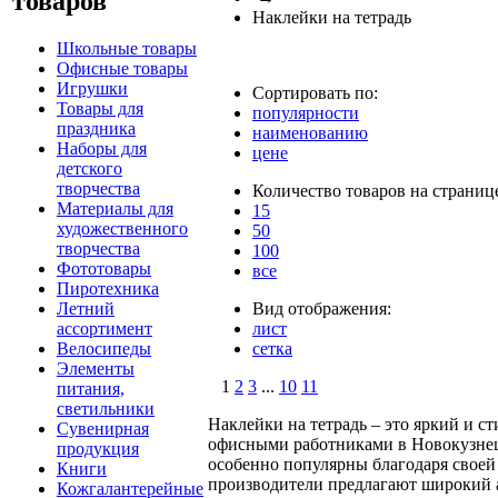
товаров
Наклейки на тетрадь
Школьные товары
Офисные товары
Игрушки
Сортировать по:
Товары для
популярности
праздника
наименованию
Наборы для
цене
детского
творчества
Количество товаров на страниц
Материалы для
15
художественного
50
творчества
100
Фототовары
все
Пиротехника
Летний
Вид отображения:
ассортимент
лист
Велосипеды
сетка
Элементы
1
2
3
...
10
11
питания,
светильники
Наклейки на тетрадь – это яркий и 
Сувенирная
офисными работниками в Новокузнецк
продукция
особенно популярны благодаря своей
Книги
производители предлагают широкий а
Кожгалантерейные