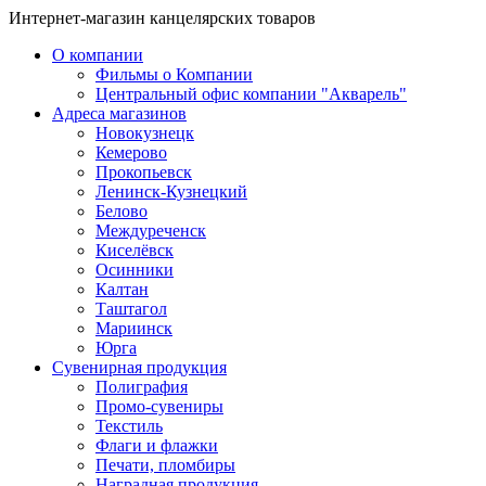
Интернет-магазин канцелярских товаров
О компании
Фильмы о Компании
Центральный офис компании "Акварель"
Адреса магазинов
Новокузнецк
Кемерово
Прокопьевск
Ленинск-Кузнецкий
Белово
Междуреченск
Киселёвск
Осинники
Калтан
Таштагол
Мариинск
Юрга
Сувенирная продукция
Полиграфия
Промо-сувениры
Текстиль
Флаги и флажки
Печати, пломбиры
Наградная продукция