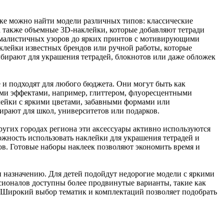
ске можно найти модели различных типов: классические
 также объемные 3D-наклейки, которые добавляют тетради
малистичных узоров до ярких принтов с мотивирующими
лейки известных брендов или ручной работы, которые
ыбирают для украшения тетрадей, блокнотов или даже обложек
 и подходят для любого бюджета. Они могут быть как
ми эффектами, например, глиттером, флуоресцентными
лейки с яркими цветами, забавными формами или
ирают для школ, университетов или подарков.
ругих городах региона эти аксессуары активно используются
можность использовать наклейки для украшения тетрадей и
ов. Готовые наборы наклеек позволяют экономить время и
 назначению. Для детей подойдут недорогие модели с яркими
сионалов доступны более продвинутые варианты, такие как
Широкий выбор тематик и комплектаций позволяет подобрать