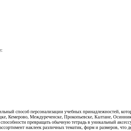
е:
стильный способ персонализации учебных принадлежностей, кот
е, Кемерово, Междуреченске, Прокопьевске, Калтане, Осинник
 способности превращать обычную тетрадь в уникальный аксес
ссортимент наклеек различных тематик, форм и размеров, что д