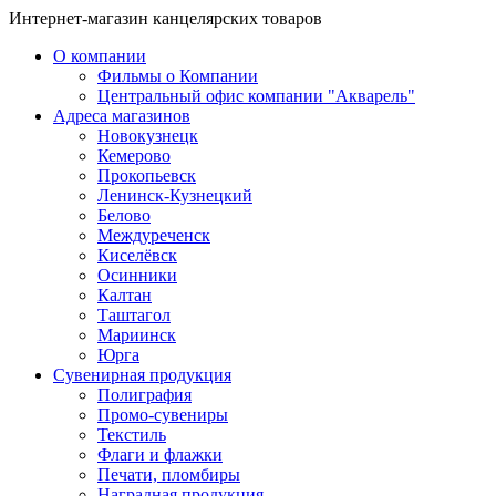
Интернет-магазин канцелярских товаров
О компании
Фильмы о Компании
Центральный офис компании "Акварель"
Адреса магазинов
Новокузнецк
Кемерово
Прокопьевск
Ленинск-Кузнецкий
Белово
Междуреченск
Киселёвск
Осинники
Калтан
Таштагол
Мариинск
Юрга
Сувенирная продукция
Полиграфия
Промо-сувениры
Текстиль
Флаги и флажки
Печати, пломбиры
Наградная продукция