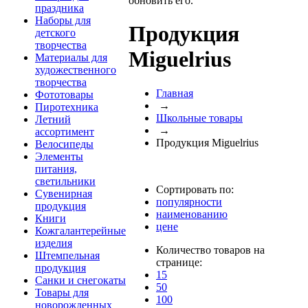
обновить его.
праздника
Наборы для
Продукция
детского
творчества
Miguelrius
Материалы для
художественного
творчества
Главная
Фототовары
→
Пиротехника
Школьные товары
Летний
→
ассортимент
Продукция Miguelrius
Велосипеды
Элементы
питания,
светильники
Сортировать по:
Сувенирная
популярности
продукция
наименованию
Книги
цене
Кожгалантерейные
изделия
Количество товаров на
Штемпельная
странице:
продукция
15
Санки и снегокаты
50
Товары для
100
новорожденных