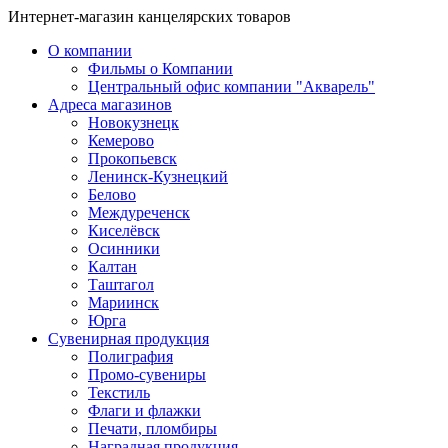
Интернет-магазин канцелярских товаров
О компании
Фильмы о Компании
Центральный офис компании "Акварель"
Адреса магазинов
Новокузнецк
Кемерово
Прокопьевск
Ленинск-Кузнецкий
Белово
Междуреченск
Киселёвск
Осинники
Калтан
Таштагол
Мариинск
Юрга
Сувенирная продукция
Полиграфия
Промо-сувениры
Текстиль
Флаги и флажки
Печати, пломбиры
Наградная продукция