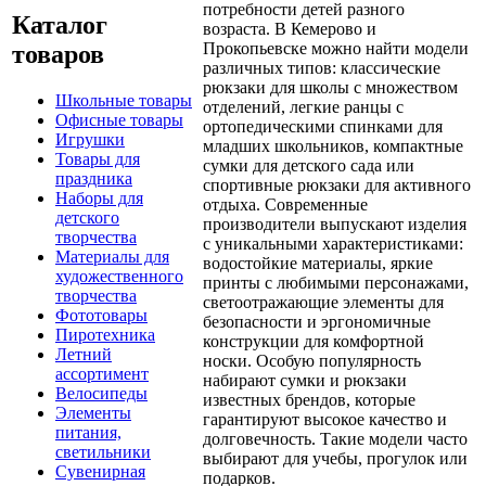
потребности детей разного
Каталог
возраста. В Кемерово и
Прокопьевске можно найти модели
товаров
различных типов: классические
рюкзаки для школы с множеством
Школьные товары
отделений, легкие ранцы с
Офисные товары
ортопедическими спинками для
Игрушки
младших школьников, компактные
Товары для
сумки для детского сада или
праздника
спортивные рюкзаки для активного
Наборы для
отдыха. Современные
детского
производители выпускают изделия
творчества
с уникальными характеристиками:
Материалы для
водостойкие материалы, яркие
художественного
принты с любимыми персонажами,
творчества
светоотражающие элементы для
Фототовары
безопасности и эргономичные
Пиротехника
конструкции для комфортной
Летний
носки. Особую популярность
ассортимент
набирают сумки и рюкзаки
Велосипеды
известных брендов, которые
Элементы
гарантируют высокое качество и
питания,
долговечность. Такие модели часто
светильники
выбирают для учебы, прогулок или
Сувенирная
подарков.