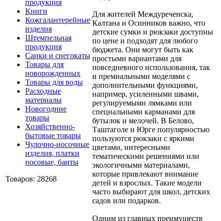
продукция
Книги
Для жителей Междуреченска,
Кожгалантерейные
Калтана и Осинников важно, что
изделия
детские сумки и рюкзаки доступны
Штемпельная
по цене и подходят для любого
продукция
бюджета. Они могут быть как
Санки и снегокаты
простыми вариантами для
Товары для
повседневного использования, так
новорожденных
и премиальными моделями с
Товары для воды
дополнительными функциями,
Расходные
например, усиленными швами,
материалы
регулируемыми лямками или
Новогодние
специальными карманами для
товары
бутылок и мелочей. В Белово,
Хозяйственно-
Таштаголе и Юрге популярностью
бытовые товары
пользуются рюкзаки с яркими
Чулочно-носочные
цветами, интересными
изделия, платки
тематическими решениями или
носовые, банты
экологичными материалами,
которые привлекают внимание
Товаров: 28268
детей и взрослых. Такие модели
часто выбирают для школ, детских
садов или подарков.
Одним из главных преимуществ