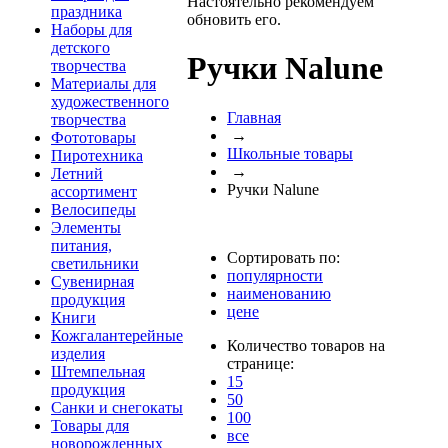
Настоятельно рекомендуем
праздника
обновить его.
Наборы для
детского
Ручки Nalune
творчества
Материалы для
художественного
Главная
творчества
→
Фототовары
Школьные товары
Пиротехника
→
Летний
Ручки Nalune
ассортимент
Велосипеды
Элементы
питания,
Сортировать по:
светильники
популярности
Сувенирная
наименованию
продукция
цене
Книги
Кожгалантерейные
Количество товаров на
изделия
странице:
Штемпельная
15
продукция
50
Санки и снегокаты
100
Товары для
все
новорожденных