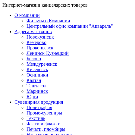
Интернет-магазин канцелярских товаров
О компании
Фильмы о Компании
Центральный офис компании "Акварель"
Адреса магазинов
Новокузнецк
Кемерово
Прокопьевск
Ленинск-Кузнецкий
Белово
Междуреченск
Киселёвск
Осинники
Калтан
Таштагол
Мариинск
Юрга
Сувенирная продукция
Полиграфия
Промо-сувениры
Текстиль
Флаги и флажки
Печати, пломбиры
Наградная продукция