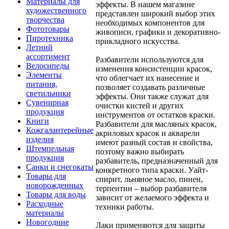
Материалы для
эффекты. В нашем магазине
художественного
представлен широкий выбор этих
творчества
необходимых компонентов для
Фототовары
живописи, графики и декоративно-
Пиротехника
прикладного искусства.
Летний
ассортимент
Разбавители используются для
Велосипеды
изменения консистенции красок,
Элементы
что облегчает их нанесение и
питания,
позволяет создавать различные
светильники
эффекты. Они также служат для
Сувенирная
очистки кистей и других
продукция
инструментов от остатков краски.
Книги
Разбавители для масляных красок,
Кожгалантерейные
акриловых красок и акварели
изделия
имеют разный состав и свойства,
Штемпельная
поэтому важно выбирать
продукция
разбавитель, предназначенный для
Санки и снегокаты
конкретного типа краски. Уайт-
Товары для
спирит, льняное масло, пинен,
новорожденных
терпентин – выбор разбавителя
Товары для воды
зависит от желаемого эффекта и
Расходные
техники работы.
материалы
Новогодние
Лаки применяются для защиты