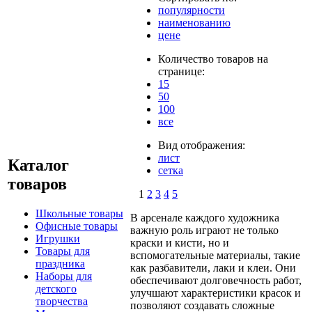
популярности
наименованию
цене
Количество товаров на
странице:
15
50
100
все
Вид отображения:
лист
Каталог
сетка
товаров
1
2
3
4
5
Школьные товары
В арсенале каждого художника
Офисные товары
важную роль играют не только
Игрушки
краски и кисти, но и
Товары для
вспомогательные материалы, такие
праздника
как разбавители, лаки и клеи. Они
Наборы для
обеспечивают долговечность работ,
детского
улучшают характеристики красок и
творчества
позволяют создавать сложные