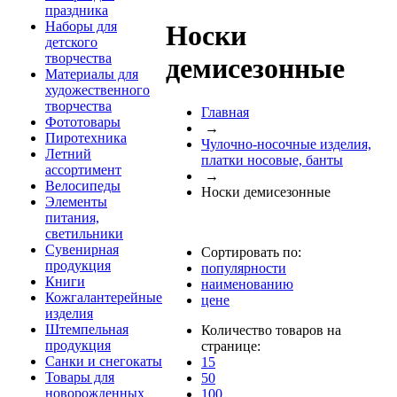
праздника
Наборы для
Носки
детского
творчества
демисезонные
Материалы для
художественного
творчества
Главная
Фототовары
→
Пиротехника
Чулочно-носочные изделия,
Летний
платки носовые, банты
ассортимент
→
Велосипеды
Носки демисезонные
Элементы
питания,
светильники
Сувенирная
Сортировать по:
продукция
популярности
Книги
наименованию
Кожгалантерейные
цене
изделия
Штемпельная
Количество товаров на
продукция
странице:
Санки и снегокаты
15
Товары для
50
новорожденных
100