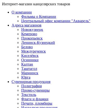
Интернет-магазин канцелярских товаров
О компании
Фильмы о Компании
Центральный офис компании "Акварель"
Адреса магазинов
Новокузнецк
Кемерово
Прокопьевск
Ленинск-Кузнецкий
Белово
Междуреченск
Киселёвск
Осинники
Калтан
Таштагол
Мариинск
Юрга
Сувенирная продукция
Полиграфия
Промо-сувениры
Текстиль
Флаги и флажки
Печати, пломбиры
Наградная продукция