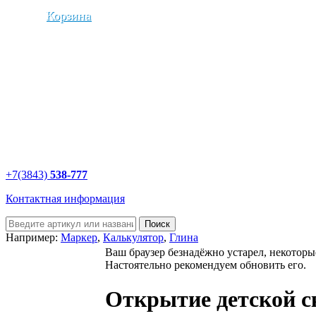
Корзина
0
На сумму:
0.00
Ваша скидка составила:
0
0
2.5
5
10
12.5
15
%
%
%
%
%
%
0т.
5т.
10т.
15т.
20т.
30т.
+7(3843)
538-777
Контактная информация
Например:
Маркер
,
Калькулятор
,
Глина
Ваш браузер безнадёжно устарел, некоторы
Настоятельно рекомендуем обновить его.
Открытие детской с