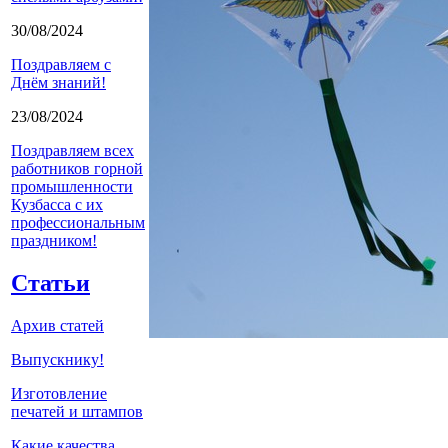
30/08/2024
Поздравляем с
Днём знаний!
23/08/2024
Поздравляем всех
работников горной
промышленности
Кузбасса с их
профессиональным
праздником!
Статьи
Архив статей
Выпускнику!
Изготовление
печатей и штампов
Какие качества