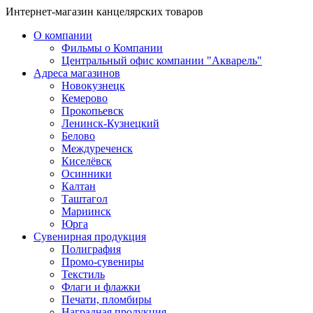
Интернет-магазин канцелярских товаров
О компании
Фильмы о Компании
Центральный офис компании "Акварель"
Адреса магазинов
Новокузнецк
Кемерово
Прокопьевск
Ленинск-Кузнецкий
Белово
Междуреченск
Киселёвск
Осинники
Калтан
Таштагол
Мариинск
Юрга
Сувенирная продукция
Полиграфия
Промо-сувениры
Текстиль
Флаги и флажки
Печати, пломбиры
Наградная продукция