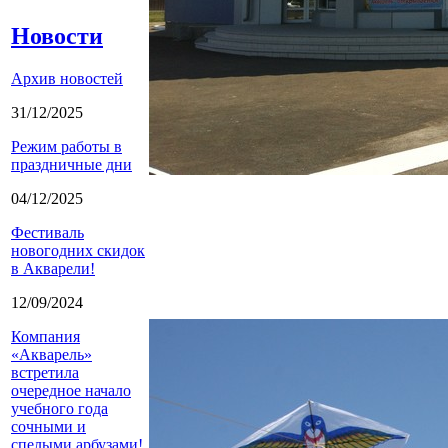
Новости
Архив новостей
31/12/2025
Режим работы в
праздничные дни
04/12/2025
Фестиваль
новогодних скидок
в Акварели!
12/09/2024
Компания
«Акварель»
встретила
очередное начало
учебного года
сочными и
спелыми арбузами!