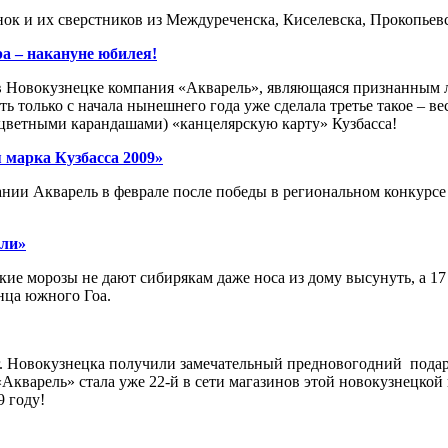
ок и их сверстников из Междуреченска, Киселевска, Прокопьевс
а – накануне юбилея!
 в Новокузнецке компания «Акварель», являющаяся признанным 
ь только с начала нынешнего года уже сделала третье такое – ве
оцветными карандашами) «канцелярскую карту» Кузбасса!
 марка Кузбасса 2009»
ании Акварель в феврале после победы в региональном конкурсе
ели»
кие морозы не дают сибирякам даже носа из дому высунуть, а 1
нца южного Гоа.
. Новокузнецка получили замечательный предновогодний подар
«Акварель» стала уже 22-й в сети магазинов этой новокузнецк
9 году!