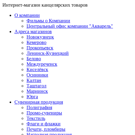
Интернет-магазин канцелярских товаров
О компании
Фильмы о Компании
Центральный офис компании "Акварель"
Адреса магазинов
Новокузнецк
Кемерово
Прокопьевск
Ленинск-Кузнецкий
Белово
Междуреченск
Киселёвск
Осинники
Калтан
Таштагол
Мариинск
Юрга
Сувенирная продукция
Полиграфия
Промо-сувениры
Текстиль
Флаги и флажки
Печати, пломбиры
Наградная продукция