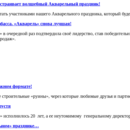
устраивает волшебный Акварельный праздник!
тать участниками нашего Акварельного праздника, который буде
басса. «Акварель» снова лучшая!
 в очередной раз подтвердила своё лидерство, став победитель
родаж».
ажном формате!
е строительные «руины», через которые любимые друзья и партн
пустя
 исполнилось 20 лет, а ее неутомимому генеральному директо
льном» празднике…