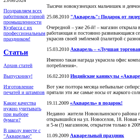
23/08/2024
Тысячи новокузнецких мальчишек и девчон
Поздравляем всех
работников горной
25.08.2010
"Акварель": Подарок от лидер
промышленности
Очередной – уже 26-й! – магазин открыла
Кузбасса с их
работающая и постоянно развивающаяся сет
профессиональным
украсив своей эмблемой (палитрой с разн
праздником!
15.03.2010
Акварель – «Лучшая торговая
Статьи
Именно такая награда украсила офис комп
Архив статей
потребления».
Выпускнику!
16.02.2010
Индийские каникулы «Аквар
Изготовление
Вот уже полтора месяца небывалые сибирс
печатей и штампов
прятали эти же самые носы от жаркого сол
Какие качества
19.11.2009
«Акварель» в подарок!
нужно учитывать
Недавно жители Новоильинского района г
при выборе
открывшийся на ул. Новоселов, 18. Новая 
бумаги?
и 5-м (!) магазином, открытом только в 200
В школу вместе с
11.09.2009
Акварельный праздник
"Акварелью"