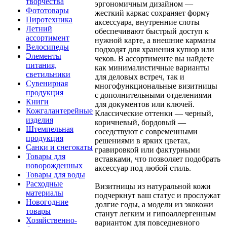
творчества
эргономичным дизайном —
Фототовары
жесткий каркас сохраняет форму
Пиротехника
аксессуара, внутренние слоты
Летний
обеспечивают быстрый доступ к
ассортимент
нужной карте, а внешние карманы
Велосипеды
подходят для хранения купюр или
Элементы
чеков. В ассортименте вы найдете
питания,
как минималистичные варианты
светильники
для деловых встреч, так и
Сувенирная
многофункциональные визитницы
продукция
с дополнительными отделениями
Книги
для документов или ключей.
Кожгалантерейные
Классические оттенки — черный,
изделия
коричневый, бордовый —
Штемпельная
соседствуют с современными
продукция
решениями в ярких цветах,
Санки и снегокаты
гравировкой или фактурными
Товары для
вставками, что позволяет подобрать
новорожденных
аксессуар под любой стиль.
Товары для воды
Расходные
Визитницы из натуральной кожи
материалы
подчеркнут ваш статус и прослужат
Новогодние
долгие годы, а модели из экокожи
товары
станут легким и гипоаллергенным
Хозяйственно-
вариантом для повседневного