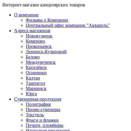
Интернет-магазин канцелярских товаров
О компании
Фильмы о Компании
Центральный офис компании "Акварель"
Адреса магазинов
Новокузнецк
Кемерово
Прокопьевск
Ленинск-Кузнецкий
Белово
Междуреченск
Киселёвск
Осинники
Калтан
Таштагол
Мариинск
Юрга
Сувенирная продукция
Полиграфия
Промо-сувениры
Текстиль
Флаги и флажки
Печати, пломбиры
Наградная продукция